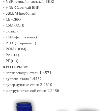
• NBR темный и светлый (БНК)
• HNBR (светлый БНК)
• SBLBM (пербунан)
• CB (СБК)
• CSM (ХСП)
• силикон
• FKM (фтор-каучук)
• PTFE (фторопласт)
• POM (ПОМ)
• PA (ПА)
• PE (ПЭ)
» РОТОРЫ из:
• нержавеющей стали 1.4571
• дуплекс-стали 1.4462
• супер дуплекс-стали 2.4610
• инструментальной стали 1.2436