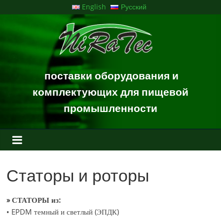
Перейти
English
Русский
к
NiRaTec
содержимому
GmbH
поставки оборудования и
Duisburg
комплектующих для пищевой
промышленности
Статоры и роторы
» СТАТОРЫ из:
• EPDM темный и светлый (ЭПДК)